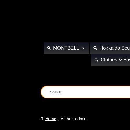
Membership
Help
Contact
Us
MONTBELL
Hokkaido Sou
Clothes & Fa
Home
Author: admin