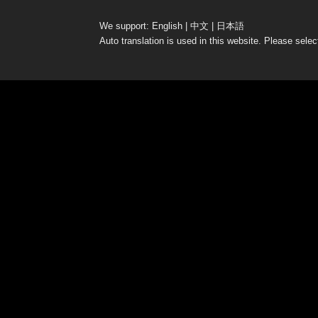
We support: English | 中文 | 日本語
Auto translation is used in this website. Please select
W
e
st
D
o
or
Bl
o
w
J
a