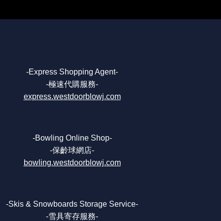
-Express Shopping Agent-
-極速代購服務-
express.westdoorblowj.com
-Bowling Online Shop-
-保齡球網店-
bowling.westdoorblowj.com
-Skis & Snowboards Storage Service-
-雪具寄存服務-