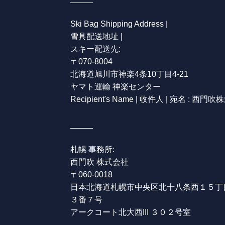
Ski Bag Shipping Address |
雪具配送地址 |
スキー配送先:
〒070-8004
北海道旭川市神楽4条10丁目4-21
ヤマト運輸 神楽センター
Recipient's Name | 收件人 | 宛名 : 西門
_____
札幌 事務所:
西門吹 株式会社
〒060-0018
日本
北海道
札幌市
中央区
北十八条西
１５丁
３番７号
アークコート北大西III
３０２号室