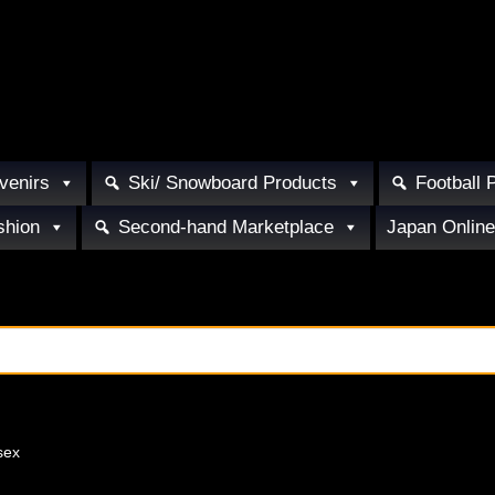
venirs
Ski/ Snowboard Products
Football 
shion
Second-hand Marketplace
Japan Online
sex