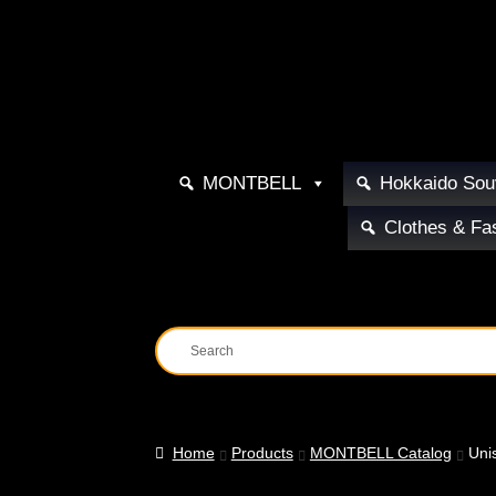
Membership
Help
Contact
Us
MONTBELL
Hokkaido Sou
Clothes & Fa
Home
Products
MONTBELL Catalog
Uni