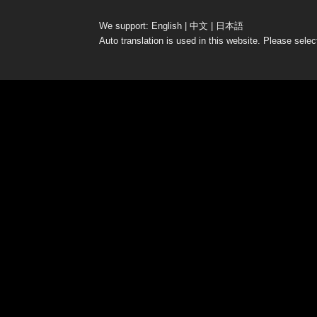
We support: English | 中文 | 日本語
Auto translation is used in this website. Please select
W
e
st
D
o
or
Bl
o
w
J
a