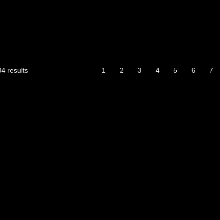
Sorted
4 results
1
2
3
4
5
6
7
by
latest