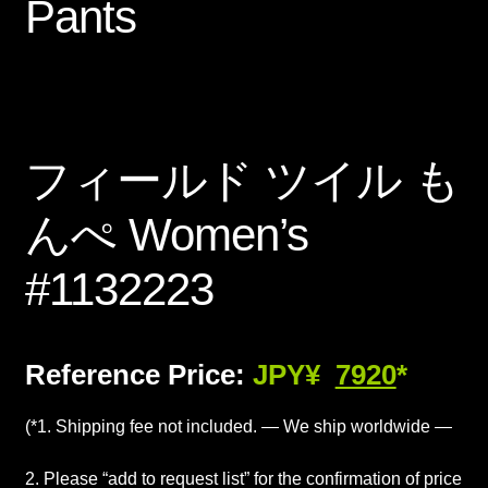
Pants
フィールド ツイル も
んぺ Women’s
#1132223
Reference Price:
JPY¥
7920
*
(*1. Shipping fee not included. — We ship worldwide —
2. Please “add to request list” for the confirmation of price