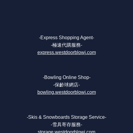
-Express Shopping Agent-
-極速代購服務-
express.westdoorblowj.com
-Bowling Online Shop-
-保齡球網店-
bowling.westdoorblowj.com
-Skis & Snowboards Storage Service-
-雪具寄存服務-
storage.westdoorblowj.com