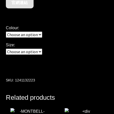
官網連結
Colour:
Size:
SKU:
1241132223
Related products