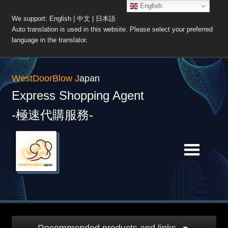
English
We support: English | 中文 | 日本語
Auto translation is used in this website. Please select your preferred
language in the translator.
WestDoorBlow J
apan
Express Shopping Agent
-極速代購服務-
Skip
Skip
to
to
navigation
content