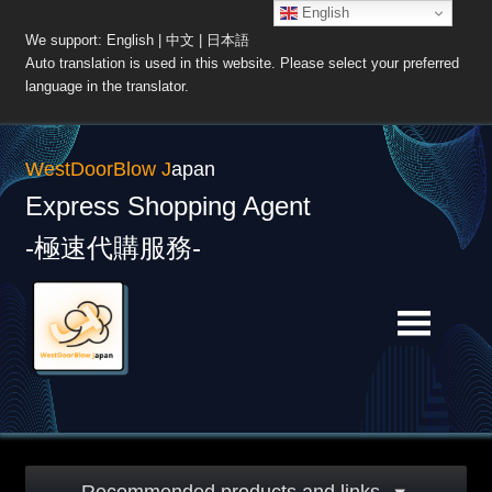
English
We support: English | 中文 | 日本語
Auto translation is used in this website. Please select your preferred
language in the translator.
WestDoorBlow J
apan
Express Shopping Agent
-極速代購服務-
Skip
Skip
to
to
navigation
content