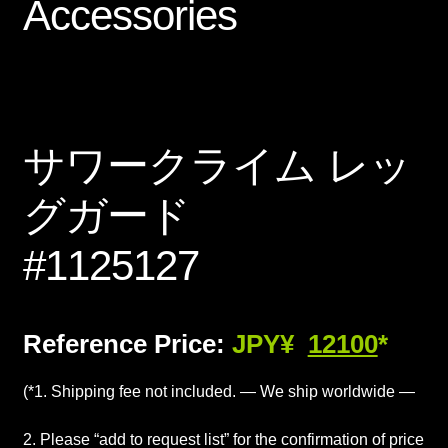
Accessories
サワークライム レッ
グガード
#1125127
Reference Price:
JPY¥
12100
*
(*1. Shipping fee not included. — We ship worldwide —
2. Please “add to request list” for the confirmation of price