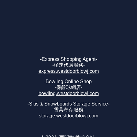
-Express Shopping Agent-
-極速代購服務-
express.westdoorblowj.com
-Bowling Online Shop-
-保齡球網店-
bowling.westdoorblowj.com
-Skis & Snowboards Storage Service-
-雪具寄存服務-
storage.westdoorblowj.com