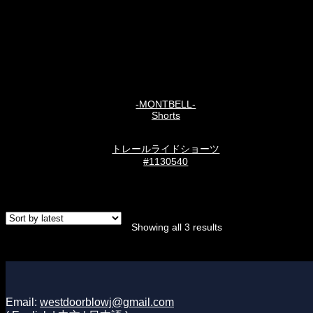
-MONTBELL-
Shorts
トレールライドショーツ
#1130540
Sorted
Showing all 3 results
by
latest
Email:
westdoorblowj@gmail.com