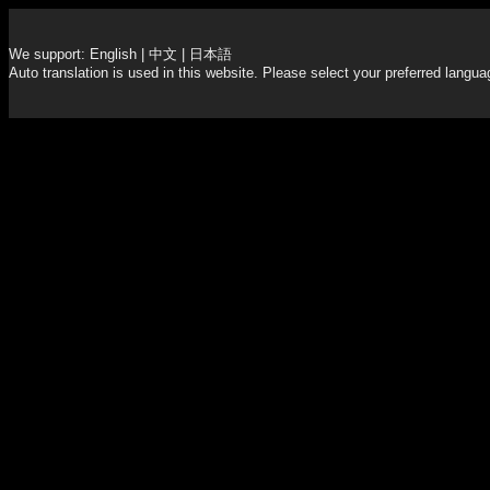
We support: English | 中文 | 日本語
Auto translation is used in this website. Please select your preferred languag
WestDoorBlow
J
apan
Express
Shopping
Agent
-極速代
購服務-
About