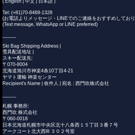
( English | 中文 | 日本語 )
Tel:
(+81)70-8489-1328
(お電話よりメッセージ・LINEでのご連絡をおすすめしており
(Text message, WhatsApp or LINE preferred)
_____
Ski Bag Shipping Address |
雪具配送地址 |
スキー配送先:
〒070-8004
北海道旭川市神楽4条10丁目4-21
ヤマト運輸 神楽センター
Recipient's Name | 收件人 | 宛名 : 西門吹株式会社
_____
札幌 事務所:
西門吹 株式会社
〒060-0018
日本
北海道
札幌市
中央区
北十八条西
１５丁目
３番７号
アークコート北大西III
３０２号室